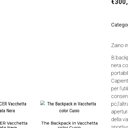
€
300
Catego
Zaino i
B.backp
nera co
portabil
Capient
per l’ut
consent
pc,l’al
apertura
della v
ER Vacchetta
The Backpack in Vacchetta
sportiv
ata Nera
color Cuoio