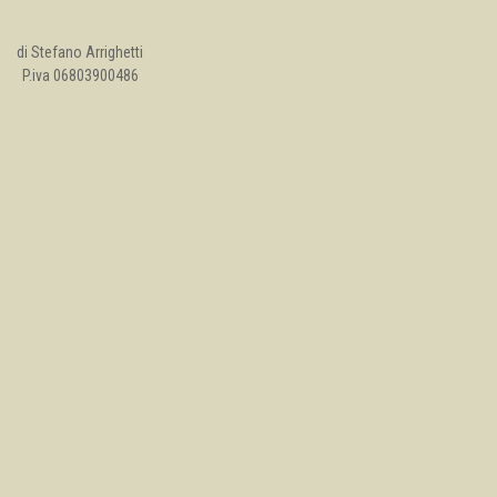
di Stefano Arrighetti
P.iva 06803900486