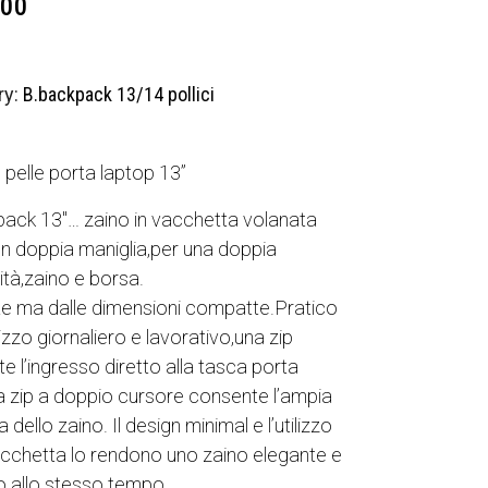
,00
ry:
B.backpack 13/14 pollici
n pelle porta laptop 13”
ack 13″… zaino in vacchetta volanata
n doppia maniglia,per una doppia
ità,zaino e borsa.
e ma dalle dimensioni compatte.Pratico
ilizzo giornaliero e lavorativo,una zip
e l’ingresso diretto alla tasca porta
tra zip a doppio cursore consente l’ampia
 dello zaino. Il design minimal e l’utilizzo
acchetta lo rendono uno zaino elegante e
o allo stesso tempo.