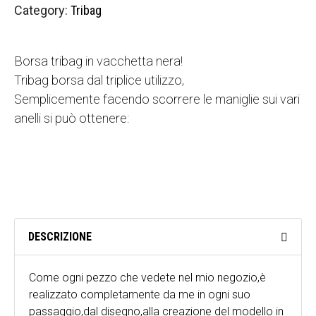
Category:
Tribag
Borsa tribag in vacchetta nera!
Tribag borsa dal triplice utilizzo,
Semplicemente facendo scorrere le maniglie sui vari
anelli si può ottenere:
una borsa a mano
una borsa a spalla (stile shopping bag)
uno zainetto
DESCRIZIONE
Come ogni pezzo che vedete nel mio negozio,è
realizzato completamente da me in ogni suo
passaggio,dal disegno,alla creazione del modello in