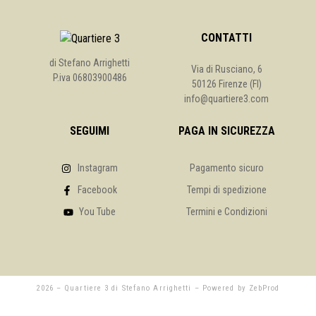
CONTATTI
di Stefano Arrighetti
Via di Rusciano, 6
P.iva 06803900486
50126 Firenze (FI)
info@quartiere3.com
SEGUIMI
PAGA IN SICUREZZA
Instagram
Pagamento sicuro
Facebook
Tempi di spedizione
You Tube
Termini e Condizioni
2026 – Quartiere 3 di Stefano Arrighetti – Powered by ZebProd