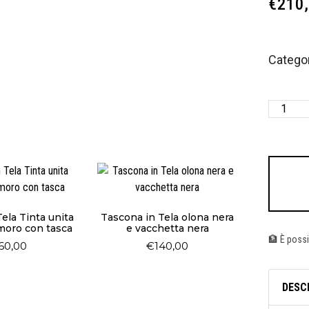
€
210
Catego
ela Tinta unita
Tascona in Tela olona nera
.moro con tasca
e vacchetta nera
🏦 È possi
60,00
€
140,00
DESC