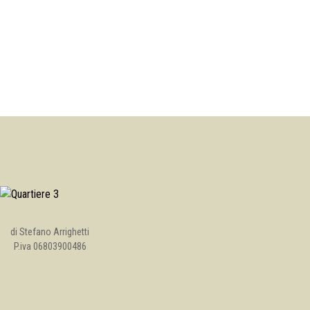
di Stefano Arrighetti
P.iva 06803900486