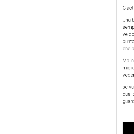
Ciao!
Una b
sempl
veloc
punto
che p
Ma in
migli
veder
se vu
quel 
guard