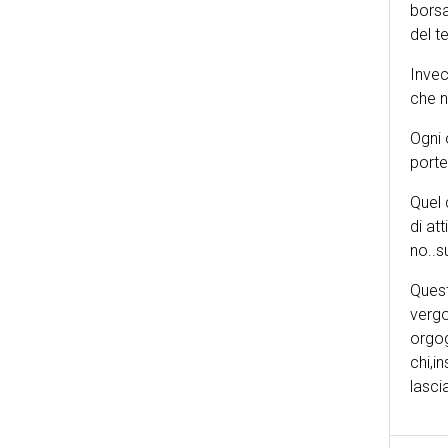
borsa
del t
Invec
che n
Ogni 
porte
Quel 
di at
no..s
Quest
vergo
orgog
chi,i
lasci