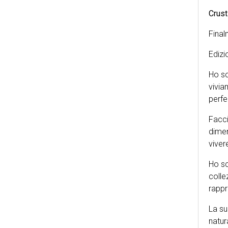
Crust
Fina
Edizi
Ho sc
vivia
perfe
Facci
dimen
viver
Ho sc
colle
rappr
La su
natur