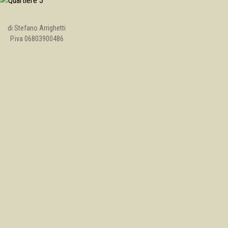
di Stefano Arrighetti
P.iva 06803900486