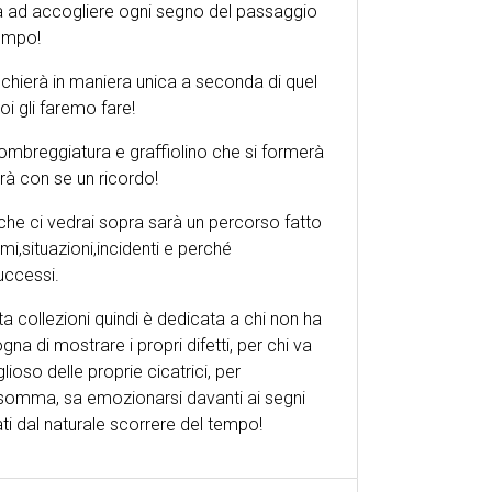
 ad accogliere ogni segno del passaggio
empo!
chierà in maniera unica a seconda di quel
oi gli faremo fare!
ombreggiatura e graffiolino che si formerà
rà con se un ricordo!
che ci vedrai sopra sarà un percorso fatto
timi,situazioni,incidenti e perché
uccessi.
a collezioni quindi è dedicata a chi non ha
gna di mostrare i propri difetti, per chi va
lioso delle proprie cicatrici, per
nsomma, sa emozionarsi davanti ai segni
ati dal naturale scorrere del tempo!